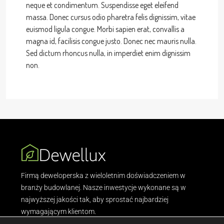
neque et condimentum. Suspendisse eget eleifend
massa. Donec cursus odio pharetra felis dignissim, vitae
euismod ligula congue. Morbi sapien erat, convallis a
magna id, facilisis congue justo. Donec nec mauris nulla.
Sed dictum rhoncus nulla, in imperdiet enim dignissim
non.
Firmą deweloperska z wieloletnim doświadczeniem w
branży budowlanej. Nasze inwestycje wykonane są w
najwyższej jakości tak, aby sprostać najbardziej
wymagającym klientom.