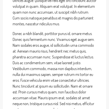
ultrices augue. Quisque vel felis eget orci tincidunt auctor
volutpat in quam. Aliquam erat volutpat. In elementum
quam non nunc accumsan, ut suscipit nibh rutrum.
Cum sociis natoque penatibus et magnis dis parturient
montes, nascetur ridiculus mus.
Donec a nibh blandit, porttitor purus id, ornare metus.
Donec quis fermentum nunc. Vivamus eget augue sem.
Nam sodales eros augue, id sollicitudin urna commodo
at. Aenean mauris risus, hendrerit nec metus quis,
pharetra accumsan nunc. Suspendisse et luctus lectus.
Duis ac condimentum sem, vitae laoreet justo.
Vestibulum commodo, massa non dapibus interdum,
nulla dui maximus sapien, semper rutrum mi tortor eu
eros. Fusce vehicula enim vitae consectetur ultricies.
Nunc tincidunt at ipsum eu sollicitudin. Nam et ornare
est. Proin cursus metus quam, non faucibus dolor
accumsan vitae. Mauris ipsum erat, sodales sit amet
neque non, tristique cursus nisl. Sed nisi metus, efficitur