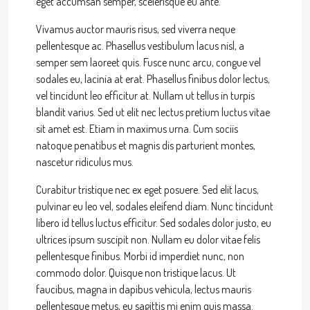
eget accumsan semper, scelerisque eu ante.
Vivamus auctor mauris risus, sed viverra neque
pellentesque ac. Phasellus vestibulum lacus nisl, a
semper sem laoreet quis. Fusce nunc arcu, congue vel
sodales eu, lacinia at erat. Phasellus finibus dolor lectus,
vel tincidunt leo efficitur at. Nullam ut tellus in turpis
blandit varius. Sed ut elit nec lectus pretium luctus vitae
sit amet est. Etiam in maximus urna. Cum sociis
natoque penatibus et magnis dis parturient montes,
nascetur ridiculus mus.
Curabitur tristique nec ex eget posuere. Sed elit lacus,
pulvinar eu leo vel, sodales eleifend diam. Nunc tincidunt
libero id tellus luctus efficitur. Sed sodales dolor justo, eu
ultrices ipsum suscipit non. Nullam eu dolor vitae felis
pellentesque finibus. Morbi id imperdiet nunc, non
commodo dolor. Quisque non tristique lacus. Ut
faucibus, magna in dapibus vehicula, lectus mauris
pellentesque metus, eu sagittis mi enim quis massa.