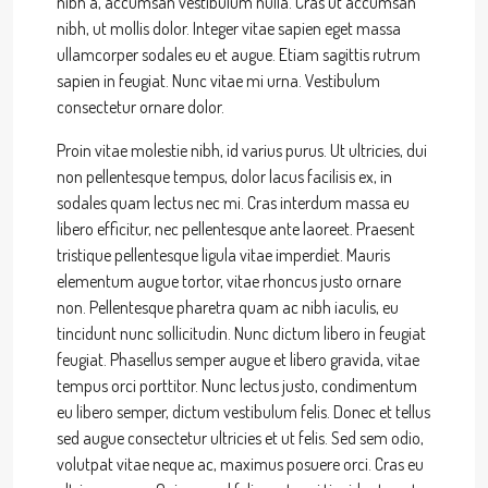
nibh a, accumsan vestibulum nulla. Cras ut accumsan
nibh, ut mollis dolor. Integer vitae sapien eget massa
ullamcorper sodales eu et augue. Etiam sagittis rutrum
sapien in feugiat. Nunc vitae mi urna. Vestibulum
consectetur ornare dolor.
Proin vitae molestie nibh, id varius purus. Ut ultricies, dui
non pellentesque tempus, dolor lacus facilisis ex, in
sodales quam lectus nec mi. Cras interdum massa eu
libero efficitur, nec pellentesque ante laoreet. Praesent
tristique pellentesque ligula vitae imperdiet. Mauris
elementum augue tortor, vitae rhoncus justo ornare
non. Pellentesque pharetra quam ac nibh iaculis, eu
tincidunt nunc sollicitudin. Nunc dictum libero in feugiat
feugiat. Phasellus semper augue et libero gravida, vitae
tempus orci porttitor. Nunc lectus justo, condimentum
eu libero semper, dictum vestibulum felis. Donec et tellus
sed augue consectetur ultricies et ut felis. Sed sem odio,
volutpat vitae neque ac, maximus posuere orci. Cras eu