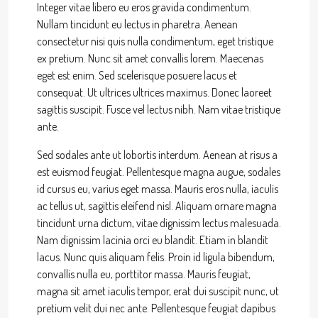
Integer vitae libero eu eros gravida condimentum.
Nullam tincidunt eu lectus in pharetra. Aenean
consectetur nisi quis nulla condimentum, eget tristique
ex pretium. Nunc sit amet convallis lorem. Maecenas
eget est enim. Sed scelerisque posuere lacus et
consequat. Ut ultrices ultrices maximus. Donec laoreet
sagittis suscipit. Fusce vel lectus nibh. Nam vitae tristique
ante.
Sed sodales ante ut lobortis interdum. Aenean at risus a
est euismod feugiat. Pellentesque magna augue, sodales
id cursus eu, varius eget massa. Mauris eros nulla, iaculis
ac tellus ut, sagittis eleifend nisl. Aliquam ornare magna
tincidunt urna dictum, vitae dignissim lectus malesuada.
Nam dignissim lacinia orci eu blandit. Etiam in blandit
lacus. Nunc quis aliquam felis. Proin id ligula bibendum,
convallis nulla eu, porttitor massa. Mauris feugiat,
magna sit amet iaculis tempor, erat dui suscipit nunc, ut
pretium velit dui nec ante. Pellentesque feugiat dapibus