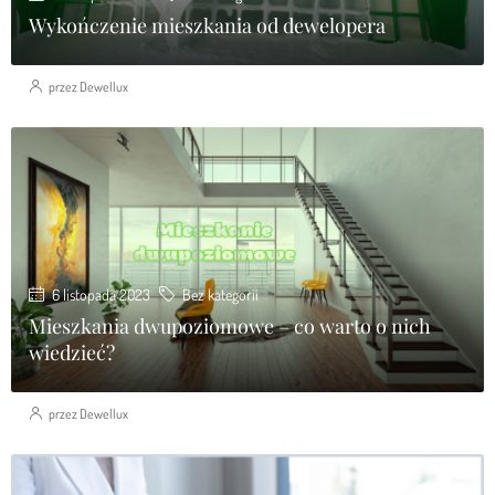
Wykończenie mieszkania od dewelopera
przez Dewellux
6 listopada 2023
Bez kategorii
Mieszkania dwupoziomowe – co warto o nich
wiedzieć?
przez Dewellux