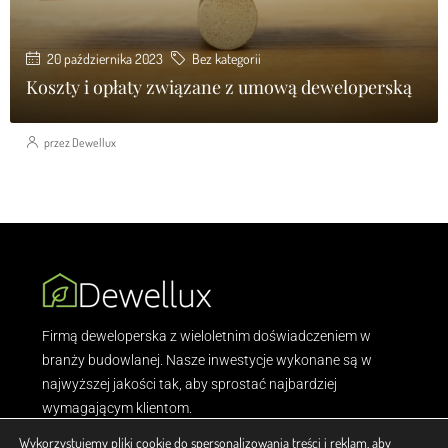
20 października 2023
Bez kategorii
Koszty i opłaty związane z umową deweloperską
przez Dewellux
Firmą deweloperska z wieloletnim doświadczeniem w
branży budowlanej. Nasze inwestycje wykonane są w
najwyższej jakości tak, aby sprostać najbardziej
wymagającym klientom.
Wykorzystujemy pliki cookie do spersonalizowania treści i reklam, aby