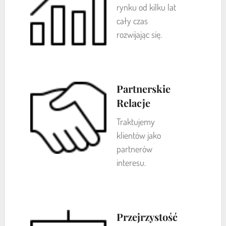
rynku od kilku lat
cały czas
rozwijając się.
Partnerskie
Relacje
Traktujemy
klientów jako
partnerów
interesu.
Przejrzystość