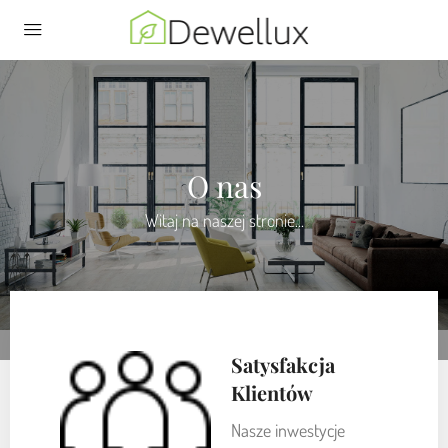
O nas
Witaj na naszej stronie...
Satysfakcja
Klientów
Nasze inwestycje