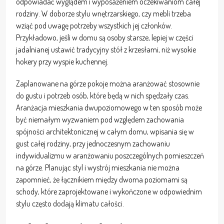
odpowiadać wyglądem i wyposażeniem oczekiwaniom całej
rodziny. W doborze stylu wnętrzarskiego, czy mebli trzeba
wziąć pod uwagę potrzeby wszystkich jej członków.
Przykładowo, jeśli w domu są osoby starsze, lepiej w części
jadalnianej ustawić tradycyjny stół z krzesłami, niż wysokie
hokery przy wyspie kuchennej.
Zaplanowane na górze pokoje można aranżować stosownie
do gustu i potrzeb osób, które będą w nich spędzały czas.
Aranżacja mieszkania dwupoziomowego w ten sposób może
być niemałym wyzwaniem pod względem zachowania
spójności architektonicznej w całym domu, wpisania się w
gust całej rodziny, przy jednoczesnym zachowaniu
indywidualizmu w aranżowaniu poszczególnych pomieszczeń
na górze. Planując styl i wystrój mieszkania nie można
zapomnieć, że łącznikiem między dwoma poziomami są
schody, które zaprojektowane i wykończone w odpowiednim
stylu często dodają klimatu całości.