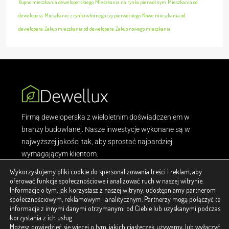
Kupno mieszkania deweloperskiego
Mieszkania na rynku pierwotnym
Mieszkania od
dewelopera
Mieszkanie z rynku wtórnego czy pierwotnego
Nowe mieszkania od
dewelopera
Zakup mieszkania od dewelopera
Zakup nowego mieszkania
Firmą deweloperska z wieloletnim doświadczeniem w
branży budowlanej. Nasze inwestycje wykonane są w
najwyższej jakości tak, aby sprostać najbardziej
wymagającym klientom.
Wykorzystujemy pliki cookie do spersonalizowania treści i reklam, aby
Odkryj
oferować funkcje społecznościowe i analizować ruch w naszej witrynie.
Informacje o tym, jak korzystasz z naszej witryny, udostępniamy partnerom
społecznościowym, reklamowym i analitycznym. Partnerzy mogą połączyć te
Jaki styl?
informacje z innymi danymi otrzymanymi od Ciebie lub uzyskanymi podczas
korzystania z ich usług.
Możesz dowiedzieć się więcej o tym, jakich ciasteczek używamy, lub wyłączyć