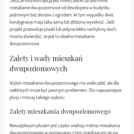
Jeszcze inną koncepcją jest nowoczesne i przestronne
mieszkanie dwupoziomowe od dewelopera w budynku
piętrowym bez skosów z ogrodem. W tym wypadku dwie
kondygnacje mają taką samą lub zbliżoną wysokość. Jeśli
projekt przewiduje płaski lub jedynie lekko nachylony dach,
można stwierdzić, że jest to idealne mieszkanie
dwupoziomowe.
Zalety i wady mieszkań
dwupoziomowych
Wybór mieszkania dwupoziomowego ma wiele zalet, ale dla
niektórych może być pewnym problemem. Oto najważniejsze
plusy i minusy takiego wyboru.
Zalety mieszkania dwupoziomowego
Niewątpliwym plusem jest często większy metraż mieszkania
dwupoziomowego w porównaniu z tym znajdującym się na