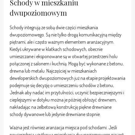
Schody w mieszkaniu
dwupoziomowym
Schody integrują ze sobą dwie części mieszkania
dwupoziomowego. Są nie tylko drogą komunikacyjną między
piętrami, ale i często ważnym elementem aranżacyjnym.
Kiedyś ukrywane w klatkach schodowych, obecnie
umieszczane i eksponowane są w otwartej przestrzeni holu
połączonej z salonem i kuchnią. Mogą być wykonane z betonu,
drewna lub metalu. Najczęściej w mieszkaniach
deweloperskich dwupoziomowych już na etapie projektowania
podejmuje się decyzję o umieszczeniu schodów z betonu,
Jednak aby nadać im przytulności, uczynić bezpieczniejszymi i
cieplejszymi w dotyku można je później obłożyć drewnem,
nakładając na żelbetową konstrukcję piękne drewniane
schody dywanowe lub jedynie drewniane stopnie.
Ważna jest również aranżacja miejsca pod schodami. Jeśli
powierzchnia użytkowa mieszkania dwupoziomowego nie jest