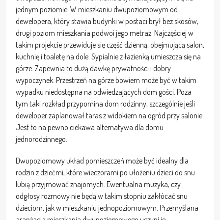
jednym poziomie. W mieszkaniu dwupoziomowym od
dewelopera, który stawia budynki w postaci brył bez skosów,
drugi poziom mieszkania podwoi jego metraż. Najczęściej w
takim projekcie przewiduje się część dzienną, obejmującą salon,
kuchnię i toaletę na dole. Sypialnie z łazienką umieszcza się na
górze. Zapewnia to dużą dawkę prywatności i dobry
wypoczynek. Przestrzeń na górze bowiem może być w takim
wypadku niedostępna na odwiedzających dom gości. Poza
tym taki rozkład przypomina dom rodzinny, szczególnie jeśli
deweloper zaplanował taras z widokiem na ogród przy salonie.
Jest to na pewno ciekawa alternatywa dla domu
jednorodzinnego.
Dwupoziomowy układ pomieszczeń może być idealny dla
rodzin z dziećmi, które wieczorami po ułożeniu dzieci do snu
lubią przyjmować znajomych. Ewentualna muzyka, czy
odgłosy rozmowy nie będą w takim stopniu zakłócać snu
dzieciom, jak w mieszkaniu jednopoziomowym. Przemyślana
aranżacja mieszkania dwupoziomowego uczyni je