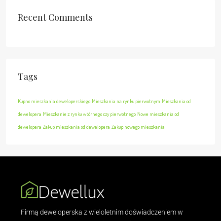
Recent Comments
Tags
Kupno mieszkania deweloperskiego
Mieszkania na rynku pierwotnym
Mieszkania od
dewelopera
Mieszkanie z rynku wtórnego czy pierwotnego
Nowe mieszkania od
dewelopera
Zakup mieszkania od dewelopera
Zakup nowego mieszkania
Firmą deweloperska z wieloletnim doświadczeniem w