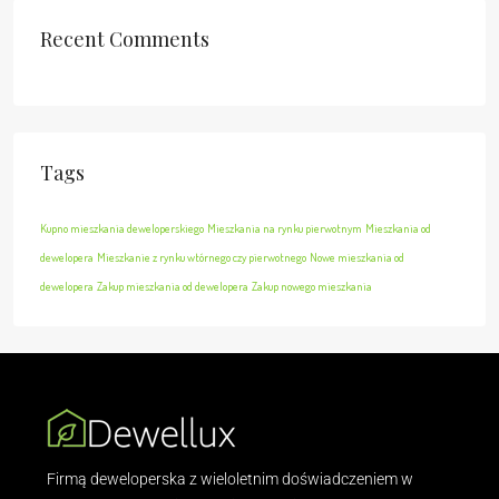
Recent Comments
Tags
Kupno mieszkania deweloperskiego
Mieszkania na rynku pierwotnym
Mieszkania od
dewelopera
Mieszkanie z rynku wtórnego czy pierwotnego
Nowe mieszkania od
dewelopera
Zakup mieszkania od dewelopera
Zakup nowego mieszkania
Firmą deweloperska z wieloletnim doświadczeniem w