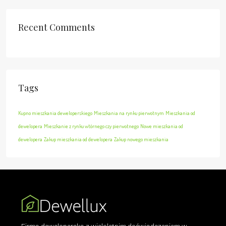
Recent Comments
Tags
Kupno mieszkania deweloperskiego
Mieszkania na rynku pierwotnym
Mieszkania od
dewelopera
Mieszkanie z rynku wtórnego czy pierwotnego
Nowe mieszkania od
dewelopera
Zakup mieszkania od dewelopera
Zakup nowego mieszkania